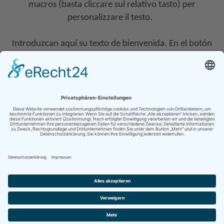
macros (basta cliccare sul relativo tasto) per
personalizzare il testo.
Introduzcan aquí su texto de bienvenida. En el botón
“shop macro” tienen Vds. también macros para
personalizar los textos.
Serdecznie witamy ! Prosimy obejrze? nasze nowe
Lütfen buraya selamlama ile ilgili metninizi giriniz. “Shop makro”
butonu
kullanarak
metinleri özelle?tirmek için makrolar? bulabileceksiniz.
Adja meg kérem az üdvözl?szöveget ! A "Shop Macro"
alatt makrókat talál, amelyek segitségével a szöveget
személyre szabhatja.